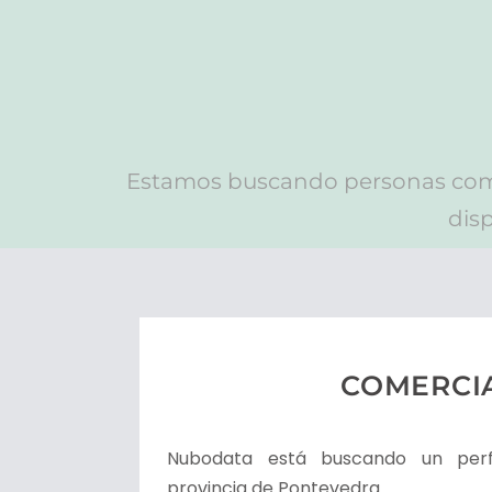
Estamos buscando personas comp
dis
COMERCI
Nubodata está buscando un perf
provincia de Pontevedra