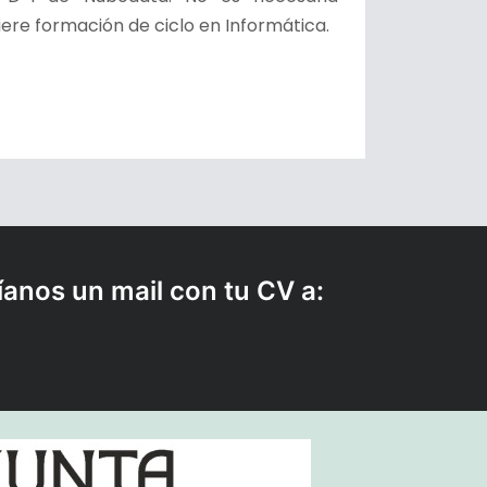
iere formación de ciclo en Informática.
íanos un mail con tu CV a: