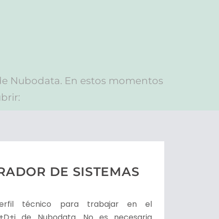
 de Nubodata. En estos momentos
rir:
RADOR DE SISTEMAS
rfil técnico para trabajar en el
+D+i de Nubodata. No es necesaria